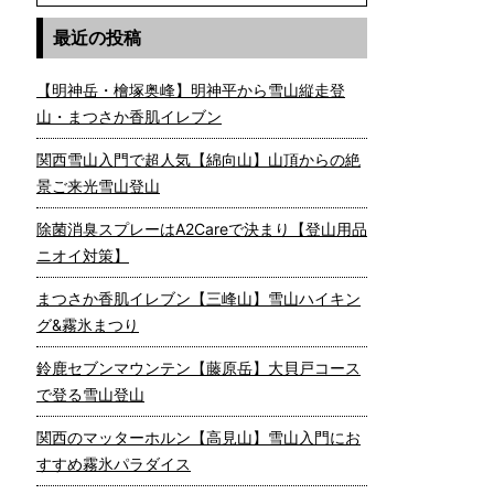
最近の投稿
【明神岳・檜塚奥峰】明神平から雪山縦走登
山・まつさか香肌イレブン
関西雪山入門で超人気【綿向山】山頂からの絶
景ご来光雪山登山
除菌消臭スプレーはA2Careで決まり【登山用品
ニオイ対策】
まつさか香肌イレブン【三峰山】雪山ハイキン
グ&霧氷まつり
鈴鹿セブンマウンテン【藤原岳】大貝戸コース
で登る雪山登山
関西のマッターホルン【高見山】雪山入門にお
すすめ霧氷パラダイス