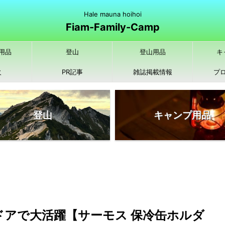
Hale mauna hoihoi
Fiam-Family-Camp
用品
登山
登山用品
キ
火
PR記事
雑誌掲載情報
プ
登山
キャンプ用品
ドアで大活躍【サーモス 保冷缶ホルダ