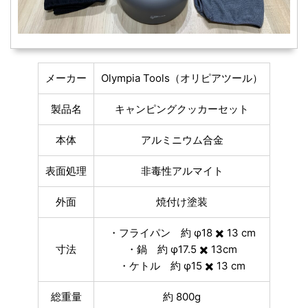
メーカー
Olympia Tools（オリピアツール）
製品名
キャンピングクッカーセット
本体
アルミニウム合金
表面処理
非毒性アルマイト
外面
焼付け塗装
・フライパン 約 φ18 ✖️ 13 cm
寸法
・鍋 約 φ17.5 ✖️ 13cm
・ケトル 約 φ15 ✖️ 13 cm
総重量
約 800g