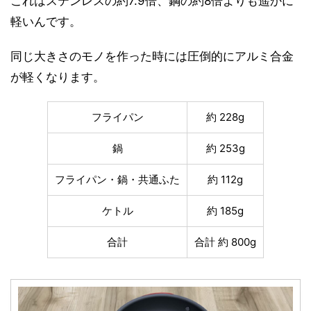
これはステンレスの約7.9倍、鋼の約8倍よりも遥かに
軽いんです。
同じ大きさのモノを作った時には圧倒的にアルミ合金
が軽くなります。
フライパン
約 228g
鍋
約 253g
フライパン・鍋・共通ふた
約 112g
ケトル
約 185g
合計
合計 約 800g