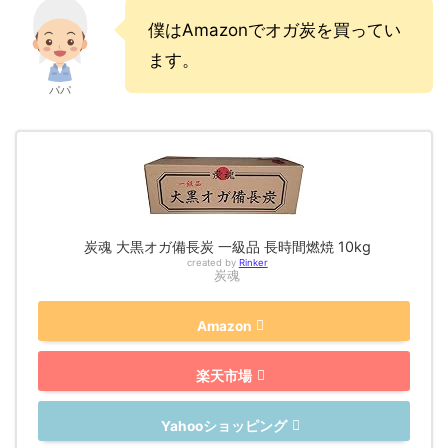
僕はAmazonでオガ炭を買ってい
ます。
パパ
炭魂 大黒オガ備長炭 一級品 長時間燃焼 10kg
created by
Rinker
炭魂
Amazon
楽天市場
Yahooショッピング