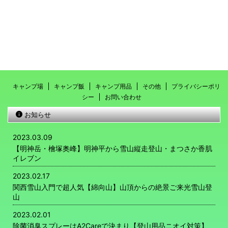
キャンプ場
キャンプ飯
キャンプ用品
その他
プライバシーポリ
シー
お問い合わせ
お知らせ
2023.03.09
【明神岳・檜塚奥峰】明神平から雪山縦走登山・まつさか香肌
イレブン
2023.02.17
関西雪山入門で超人気【綿向山】山頂からの絶景ご来光雪山登
山
2023.02.01
除菌消臭スプレーはA2Careで決まり【登山用品ニオイ対策】